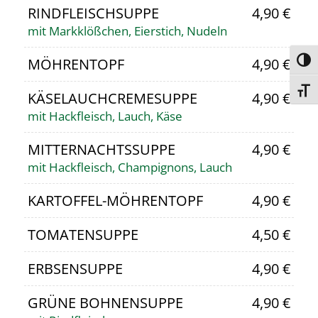
RINDFLEISCHSUPPE
4,90 €
mit Markklößchen, Eierstich, Nudeln
MÖHRENTOPF
4,90 €
Umsc
Schri
KÄSELAUCHCREMESUPPE
4,90 €
mit Hackfleisch, Lauch, Käse
MITTERNACHTSSUPPE
4,90 €
mit Hackfleisch, Champignons, Lauch
KARTOFFEL-MÖHRENTOPF
4,90 €
TOMATENSUPPE
4,50 €
ERBSENSUPPE
4,90 €
GRÜNE BOHNENSUPPE
4,90 €