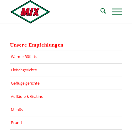
Zum
Zur
Inhalt
Navigation
springen
springen
Unsere Empfehlungen
Warme Büfetts
Fleischgerichte
Geflügelgerichte
Aufläufe & Gratins
Menüs
Brunch