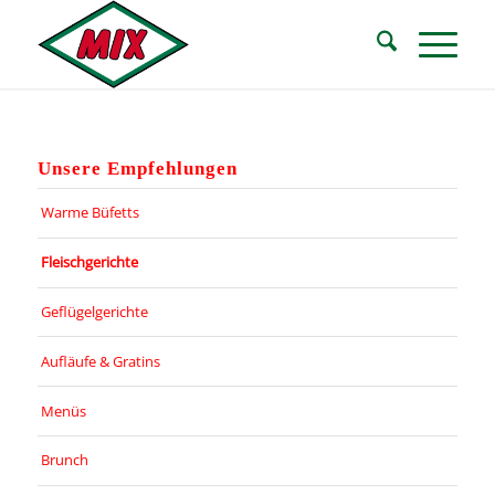
Zum
Zur
Inhalt
Navigation
springen
springen
Unsere Empfehlungen
Warme Büfetts
Fleischgerichte
Geflügelgerichte
Aufläufe & Gratins
Menüs
Brunch